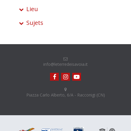
Lieu
Sujets
info@leterredeisavoia.it
Piazza Carlo Alberto, 6/A - Racconigi (CN)