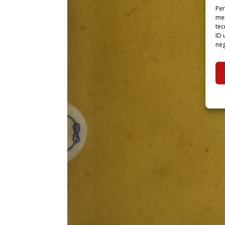
Per
mem
tec
ID 
neg