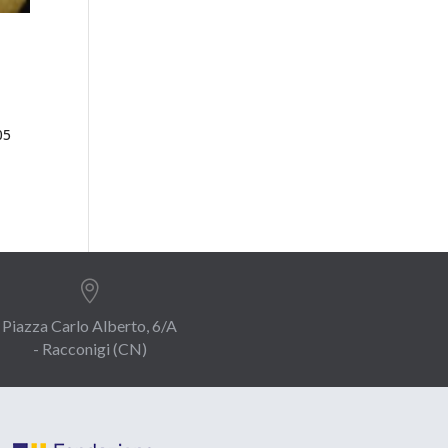
05

Piazza Carlo Alberto, 6/A
- Racconigi (CN)