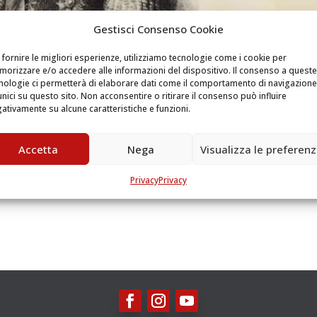
Gestisci Consenso Cookie
 fornire le migliori esperienze, utilizziamo tecnologie come i cookie per
orizzare e/o accedere alle informazioni del dispositivo. Il consenso a queste
nologie ci permetterà di elaborare dati come il comportamento di navigazione
unici su questo sito. Non acconsentire o ritirare il consenso può influire
ativamente su alcune caratteristiche e funzioni.
 lecteur et écrivain
Accetta
Nega
Visualizza le preferen
 il avait été élevé entre Paris et Genève dans un environnement libé
Privacy
Privacy
iaux qui traversaient l’Europe au XIX siècle. Devenu Roi, il choisit