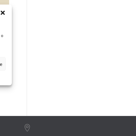
 o
ze
ral
