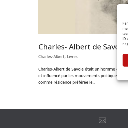
Per
mem
tec
ID 
neg
Charles- Albert de Savoie:
Charles-Albert
,
Livres
Charles-Albert de Savoie était un homme cultivé,
et influencé par les mouvements politiques et soc
comme résidence préférée le...
