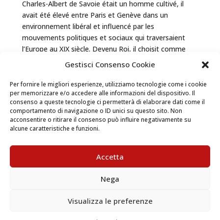
Charles-Albert de Savoie était un homme cultivé, il
avait été élevé entre Paris et Genève dans un
environnement libéral et influencé par les
mouvements politiques et sociaux qui traversaient
l’Europe au XIX siècle. Devenu Roi, il choisit comme
résidence préférée le...
Gestisci Consenso Cookie
Per fornire le migliori esperienze, utilizziamo tecnologie come i cookie
Articoli recenti
per memorizzare e/o accedere alle informazioni del dispositivo. Il
consenso a queste tecnologie ci permetterà di elaborare dati come il
Charles- Albert de Savoie: lecteur et écrivain
comportamento di navigazione o ID unici su questo sito. Non
acconsentire o ritirare il consenso può influire negativamente su
alcune caratteristiche e funzioni.
Archivi
juin 2018
Accetta
Categorie
Nega
Charles-Albert
Visualizza le preferenze
Livres