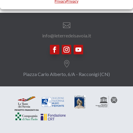
Privacy
Privacy

info@leterredeisavoia.it

Piazza Carlo Alberto, 6/A - Racconigi (CN)