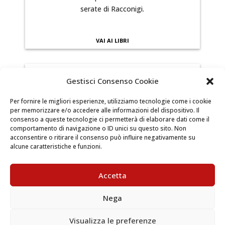
serate di Racconigi.
VAI AI LIBRI
Gestisci Consenso Cookie
CUCINA e PIANTE
Per fornire le migliori esperienze, utilizziamo tecnologie come i cookie
per memorizzare e/o accedere alle informazioni del dispositivo. Il
Alla scoperta dell’arte culinaria piemontese e dei
consenso a queste tecnologie ci permetterà di elaborare dati come il
comportamento di navigazione o ID unici su questo sito. Non
prodotti del territorio. L’Ottocento è un periodo
acconsentire o ritirare il consenso può influire negativamente su
di novità alimentari tra cui i famosi agnolotti.
alcune caratteristiche e funzioni.
VAI AI LIBRI
Accetta
Nega
Visualizza le preferenze
INFANZIA