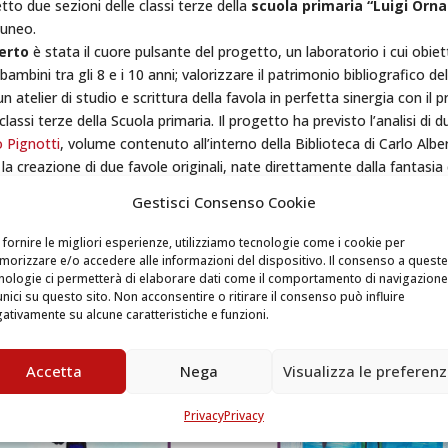
to due sezioni delle classi terze della
scuola primaria “Luigi Orn
Cuneo.
berto
è stata il cuore pulsante del progetto, un laboratorio i cui obietti
ambini tra gli 8 e i 10 anni; valorizzare il patrimonio bibliografico de
 un atelier di studio e scrittura della favola in perfetta sinergia con i
classi terze della Scuola primaria. Il progetto ha previsto l’analisi di d
o Pignotti
, volume contenuto all’interno della Biblioteca di Carlo Alber
e la creazione di due favole originali, nate direttamente dalla fantasia 
o progetto sono stati quattro
podcast
. È stato scelto questo formato
Gestisci Consenso Cookie
ogetto e ai contenuti anche ad un pubblico di utenti non vedenti.
 fornire le migliori esperienze, utilizziamo tecnologie come i cookie per
orizzare e/o accedere alle informazioni del dispositivo. Il consenso a queste
nologie ci permetterà di elaborare dati come il comportamento di navigazione
unici su questo sito. Non acconsentire o ritirare il consenso può influire
ativamente su alcune caratteristiche e funzioni.
Accetta
Nega
Visualizza le preferen
Privacy
Privacy