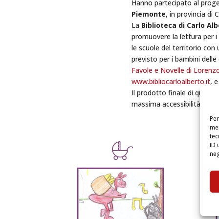
Hanno partecipato al proget
Piemonte
, in provincia di 
La
Biblioteca di Carlo Al
promuovere la lettura per i b
le scuole del territorio con
previsto per i bambini delle 
Favole e Novelle di Lorenz
www.bibliocarloalberto.it
, 
Il prodotto finale di quest
massima accessibilità al pr
Per
mem
tec
ID 
neg