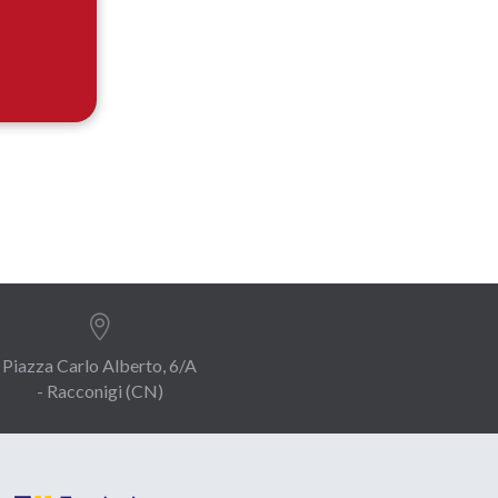

Piazza Carlo Alberto, 6/A
- Racconigi (CN)