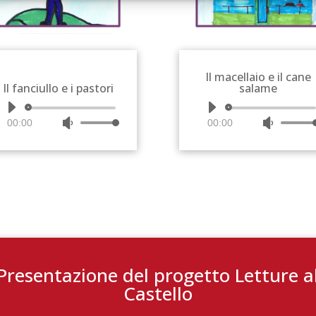
Il macellaio e il cane
Il fanciullo e i pastori
salame
Audio
Audio
00:00
Usa
00:00
Usa
Player
Player
i
i
tasti
tasti
freccia
freccia
su/giù
su/giù
per
per
aumentare
aumenta
o
o
diminuire
diminuir
Presentazione del progetto Letture a
il
il
volume.
volume.
Castello