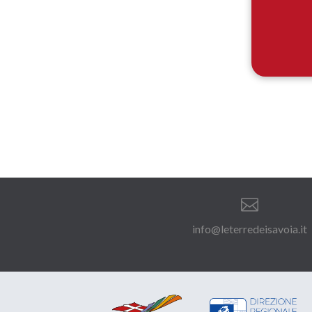

info@leterredeisavoia.it