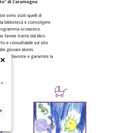
ato” di Caramagna
vi sono stati quelli di
lla biblioteca e coinvolgere
l programma scolastico
ue favole tratte dal libro
to e consultabile sul sito
dei giovani alunni.
 per favorire e garantire la
 o
ze