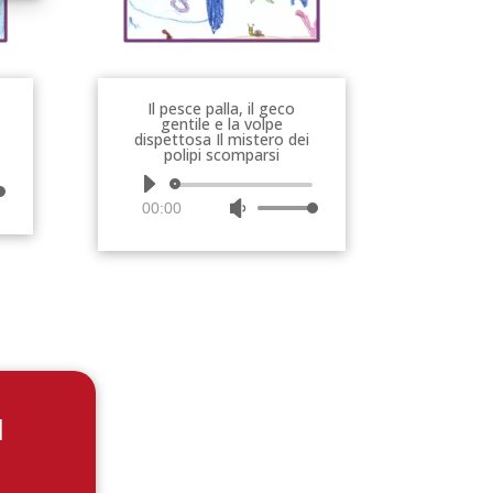
Il pesce palla, il geco
gentile e la volpe
dispettosa Il mistero dei
polipi scomparsi
Audio
00:00
Usa
Player
i
tasti
freccia
su/giù
per
re
aumentare
o
e
diminuire
l
il
volume.