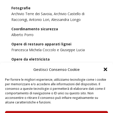
Fotografie
Archivio Terre dei Savoia,
Archivio Castello di
Racconigi,
Antonio Lori,
Alessandra Longo
Coordinamento sicurezza
Alberto Porro
Opere di restauro apparati lignei
Francesca Michela Coccolo e Giuseppe Lucia
Opere da elettricista
Ardusso – Impianti elettrici
Gestisci Consenso Cookie
Strumentazione tecnologica
Per fornire le migliori esperienze, utilizziamo tecnologie come i cookie
Messa Ufficio
per memorizzare e/o accedere alle informazioni del dispositivo. Il
consenso a queste tecnologie ci permetterà di elaborare dati come il
Realizzazione allestimenti
comportamento di navigazione o ID unici su questo sito. Non
Domenico Biolatti, Domenico D’Antonio,
Claudio
acconsentire o ritirare il consenso può influire negativamente su
Zucca (Zucca grafica)
alcune caratteristiche e funzioni.
Decorazioni