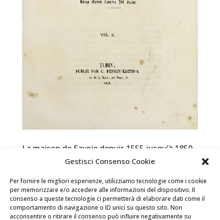
La maison de Savoie depuis 1555 jusqu’à 1850.
Roman Historique. Volume II
Gestisci Consenso Cookie
books and territory / HOUSE of SAVOY  The digital
Per fornire le migliori esperienze, utilizziamo tecnologie come i cookie
version of the book can be found in the Reading
per memorizzare e/o accedere alle informazioni del dispositivo. Il
Room of the Racconigi Castle Go to itinerary La
consenso a queste tecnologie ci permetterà di elaborare dati come il
comportamento di navigazione o ID unici su questo sito. Non
maison de Savoie depuis 1555 jusqu’à 1850. Roman
acconsentire o ritirare il consenso può influire negativamente su