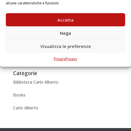
Historique. Volume II Author: Dumas Alexandre
alcune caratteristiche e funzioni.
Publication...
Accetta
Articoli recenti
Nega
Carlo Alberto of Savoy, reader and writer
Visualizza le preferenze
Archivi
May 2018
Privacy
Privacy
Categorie
Biblioteca Carlo Alberto
Books
Carlo Alberto