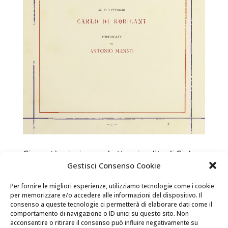
Gioventù principesca. Lettere inedite di Carlo
Alberto Principe di Carignano al suo scudiere
Gestisci Consenso Cookie
Carlo di Robilant
Per fornire le migliori esperienze, utilizziamo tecnologie come i cookie
books and territory / CHARLES ALBERT  The digital
per memorizzare e/o accedere alle informazioni del dispositivo. Il
version of the book can be found in the Reading
consenso a queste tecnologie ci permetterà di elaborare dati come il
comportamento di navigazione o ID unici su questo sito. Non
Room of the Racconigi Castle Go to itinerary Gioventù
acconsentire o ritirare il consenso può influire negativamente su
principesca. Lettere inedite di Carlo Alberto Principe di