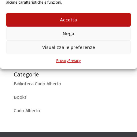
alcune caratteristiche e funzioni.
Carignano al suo scudiere Carlo di Robilant...
Accetta
Articoli recenti
Nega
Carlo Alberto of Savoy, reader and writer
Visualizza le preferenze
Archivi
May 2018
Privacy
Privacy
Categorie
Biblioteca Carlo Alberto
Books
Carlo Alberto