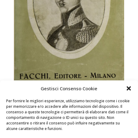
Gestisci Consenso Cookie
Memoriali
Per fornire le migliori esperienze, utilizziamo tecnologie come i cookie
Livres et territoire / Charles-Albert Parcourez le livre
per memorizzare e/o accedere alle informazioni del dispositivo. Il
consenso a queste tecnologie ci permetterà di elaborare dati come il
Aller au parcours de visite Memoriali Auteur:Francesco
comportamento di navigazione o ID unici su questo sito. Non
Salata Date de publication:1895 L’historien Francesco
acconsentire o ritirare il consenso può influire negativamente su
Salata, un grand érudit sur la vie du Roi, transcrit et
alcune caratteristiche e funzioni.
commente un mémorial écrit par Charles-Albert...