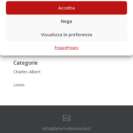
Accetta
Articoli recenti
Nega
Charles- Albert de Savoie: lecteur et écrivain
Visualizza le preferenze
Archivi
juin 2018
Privacy
Privacy
Categorie
Charles-Albert
Livres

info@leterredeisavoia.it