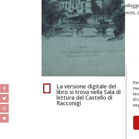
villagg
vicini,
Per
La versione digitale del

mem
libro si trova nella Sala di
tec
lettura del Castello di
ID 
Racconigi
neg