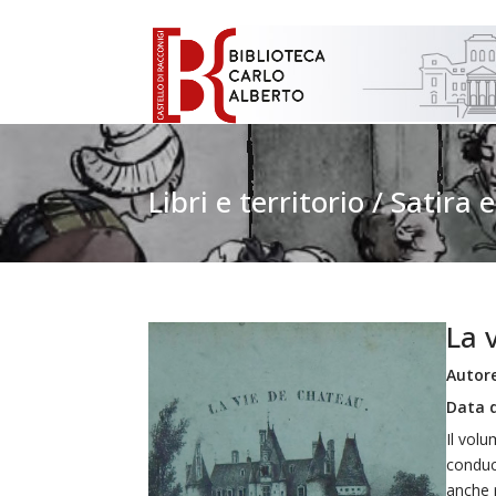
Libri e territorio / Satira
La 
Autore
Data d
Il volu
conduce
anche r