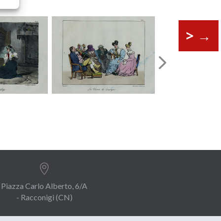
>
→

Piazza Carlo Alberto, 6/A
- Racconigi (CN)