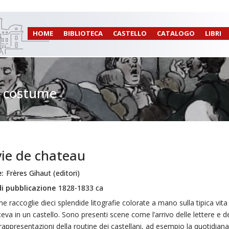
HOME
BIBLIOTECA
CASTELLO
CATALOGO
LIBRI
 e costume
vie de chateau
:
Frères Gihaut (editori)
i pubblicazione
1828-1833 ca
me raccoglie dieci splendide litografie colorate a mano sulla tipica vita
va in un castello. Sono presenti scene come l’arrivo delle lettere e de
appresentazioni della routine dei castellani, ad esempio la quotidiana 