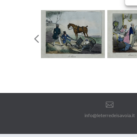

info@leterredeisavoia.it