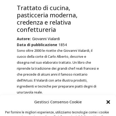
Trattato di cucina,
pasticceria moderna,
credenza e relativa
confettureria
Autore:
Giovanni Vialardi
Data di pubblicazione
1854
Sono oltre 2000 le ricette che Giovanni Vialardi, il
cuoco della corte di Carlo Alberto, descrive e
disegna nel suo elaborato trattato. Un libro che
riprende la tradizione dei grandi chef reali francesi e
che precede di alcuni anni il famoso ricettario
dell’Artusi. Il Vialardi con arte illustra prodotti,
ingredienti e tecniche per preparare piatti degni di
una tavola reale.
Una particolarità di questo volume è l’utilizzo del
Gestisci Consenso Cookie
sistema metrico per il dosaggio degli ingredienti,
tale sistema, abolito dalla Restaurazione, fu
Per fornire le migliori esperienze, utilizziamo tecnologie come i cookie
reintrodotto nel 1844 proprio dal Re di Sardegna.