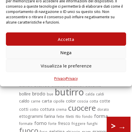
per memorizzare e/o accedere alle informazioni del dispositivo. Il
consenso a queste tecnologie ci permetterà di elaborare dati come il
comportamento di navigazione o ID unici su questo sito. Non
Il buon brodo congiunto a diverse sostanze
acconsentire o ritirare il consenso può influire negativamente su
alimentarie, come sarebbero il pane, le paste, la
alcune caratteristiche e funzioni.
verdura, le fecole, ecc., confezionate con uova,
formaggio, butirro, prende il nome di zuppa o
Accetta
minestra. Le buone zuppe o minestre sono le
confortatrici dei convalescenti, l’annunzio foriero
Nega
d’un buon pranzo, e preparano lo stomaco a ben
pranzare.
Visualizza le preferenze
acqua
aceto
adagio
bianca
assieme
Privacy
Privacy
bianco
bianchi
bicchiere
bollente
bicchieri
butirro
brodo
bollire
bue
calda
caldi
caldo
carta
color
cotte
carne
cipolle
coscia
cotta
cuocere
cotti
cottura
cotto
crema
dorato
forma
ettogrammi
farina
fette
filetti
filo
fondo
forno
>
→
fresco
formate
forte
friggere
funghi
fuoco
gelatina
grammi
fuso
ghiaccio
gram