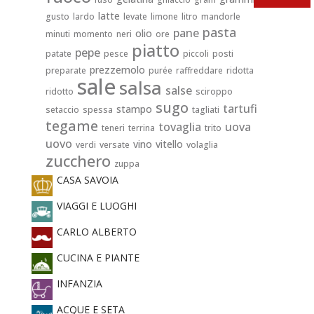
latte
gusto
lardo
levate
limone
litro
mandorle
pasta
pane
olio
minuti
momento
neri
ore
piatto
pepe
patate
pesce
piccoli
posti
prezzemolo
preparate
purée
raffreddare
ridotta
sale
salsa
salse
ridotto
sciroppo
sugo
tartufi
stampo
setaccio
spessa
tagliati
tegame
tovaglia
uova
teneri
terrina
trito
uovo
vino
vitello
verdi
versate
volaglia
zucchero
zuppa
CASA SAVOIA
VIAGGI E LUOGHI
CARLO ALBERTO
CUCINA E PIANTE
INFANZIA
ACQUE E SETA