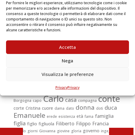
Per fornire le migliori esperienze, utilizziamo tecnologie come i cookie
sviluppare le fotografie che lei stessa scattava ai figli
per memorizzare e/o accedere alle informazioni del dispositivo. Il
con la sua macchina Kodak.
consenso a queste tecnologie ci permetterà di elaborare dati come il
comportamento di navigazione o ID unici su questo sito. Non
[…] la Principessa Elena di Montenegro porta in se
acconsentire o ritirare il consenso può influire negativamente su
alcune caratteristiche e funzioni.
scolpite le simpatiche qualità della sua razza: ella è
una Dama dolce e semplice, un tipo di bellezza pura
e ideale, un’anima affettuosa e piena di entusiasmi,
Accetta
una gemma luminosa nella Corte di Savoia, ove le
donne conobbero sempre il segreto di farsi amare e
Nega
stimare.
Visualizza le preferenze
Amedeo
animo
Adelaide
affetto
Agnese
Privacy
Privacy
anni
Anna
Beatrice
anno
armi
augusta
Bianca
Carlo
conte
casa
Borgogna
capo
compagna
donna
duca
corte
Cristina
cuore
dama
dato
doti
Emanuele
famiglia
età
erede
esistenza
fama
figlia
Filiberto
Filippo
Francia
figlio
figliuola
governo
fratello
giorni
Giovanna
giovine
gloria
ingegno