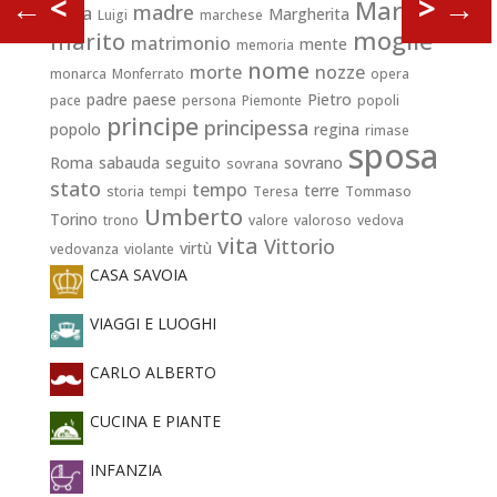
←
<
>
→
Maria
madre
Italia
Margherita
Luigi
marchese
moglie
marito
matrimonio
mente
memoria
nome
morte
nozze
monarca
Monferrato
opera
padre
paese
Pietro
pace
persona
Piemonte
popoli
principe
principessa
popolo
regina
rimase
sposa
Roma
sabauda
seguito
sovrano
sovrana
stato
tempo
terre
storia
tempi
Teresa
Tommaso
Umberto
Torino
trono
valore
valoroso
vedova
vita
Vittorio
virtù
vedovanza
violante
CASA SAVOIA
VIAGGI E LUOGHI
CARLO ALBERTO
CUCINA E PIANTE
INFANZIA