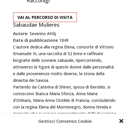
Racconigi
VAI AL PERCORSO DI VISITA
Sabaudae Mulieres
Autore:
Severino Attilj
Data di pubblicazione
1849
L’autore dedica alla regina Elena, consorte di Vittorio
Emanuele III, una raccolta di 52 brevi e raffinate
biografie delle sovrane sabaude, ripercorrendo,
attraverso le figure di queste donne dalle personalità
e dalle provenienze molto diverse, la storia della
dinastia dei Savoia.
Partendo da Caterina di Shiren, sposa di Beroldo, si
conoscono Bianca Maria Sforza, Anna Maria
d’Orléans, Maria Anna Clotilde di Francia, concludendo
con la regina Elena del Montenegro, donna timida e
riservata che si occupa personalmente dell’educazione
dei figli e che ama trascorrere il tempo a Racconigi,
Gestisci Consenso Cookie
dove si fa costruire una camera oscura per poter