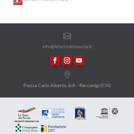

info@leterredeisavoia.it

Piazza Carlo Alberto, 6/A - Racconigi (CN)