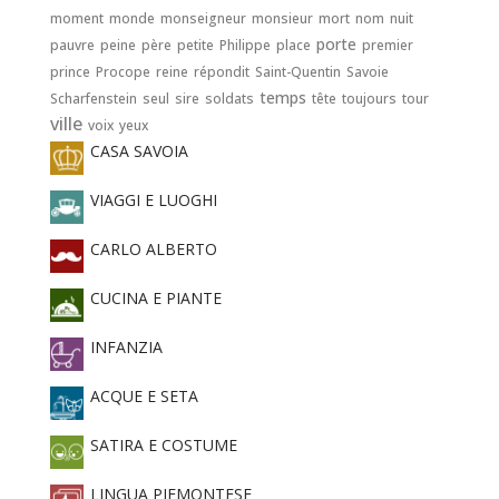
moment
monde
monseigneur
monsieur
mort
nom
nuit
porte
pauvre
peine
père
petite
Philippe
place
premier
prince
Procope
reine
répondit
Saint-Quentin
Savoie
temps
Scharfenstein
seul
sire
soldats
tête
toujours
tour
ville
voix
yeux
CASA SAVOIA
VIAGGI E LUOGHI
CARLO ALBERTO
CUCINA E PIANTE
INFANZIA
ACQUE E SETA
SATIRA E COSTUME
LINGUA PIEMONTESE