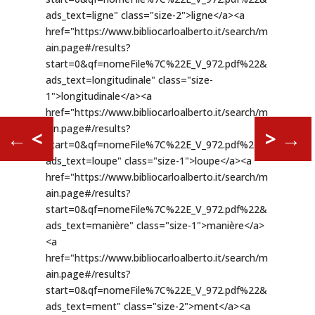
←
<
>
→