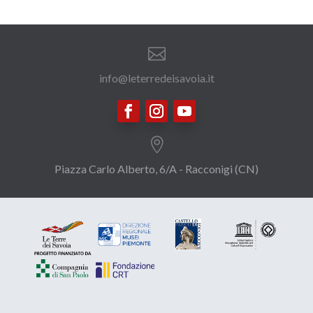

info@leterredeisavoia.it

Piazza Carlo Alberto, 6/A - Racconigi (CN)