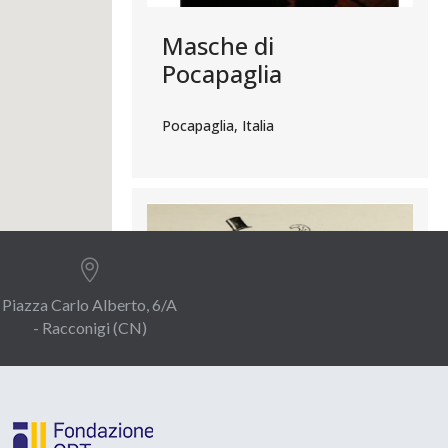
Masche di
Pocapaglia
Pocapaglia, Italia

Piazza Carlo Alberto, 6/A
- Racconigi (CN)
Torino e i suoi salotti
Torino, Italia