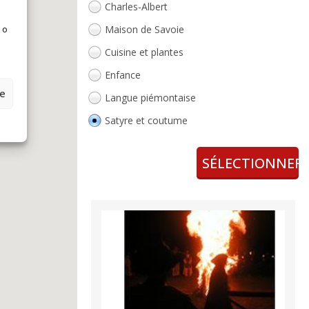
Charles-Albert
Maison de Savoie
 o
Cuisine et plantes
Enfance
ze
Langue piémontaise
Satyre et coutume
Voyages et lieux
SÉLECTIONNER