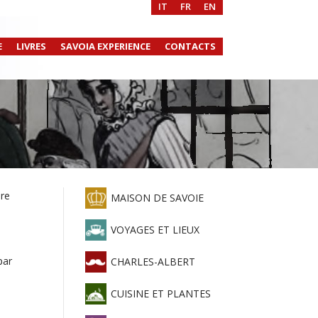
IT
FR
EN
E
LIVRES
SAVOIA EXPERIENCE
CONTACTS
ire
MAISON DE SAVOIE
VOYAGES ET LIEUX
par
CHARLES-ALBERT
CUISINE ET PLANTES