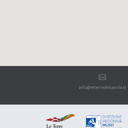

info@leterredeisavoia.it