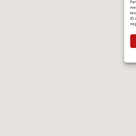
Per
mem
tec
ID 
neg