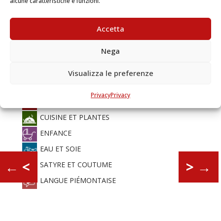
alcune caratteristiche e funzioni.
pense !
Que la bouche et le cœur sont peu
Accetta
d’intelligence !
(Racine)
Nega
MAISON DE SAVOIE
Visualizza le preferenze
VOYAGES ET LIEUX
Privacy
Privacy
CHARLES-ALBERT
CUISINE ET PLANTES
ENFANCE
EAU ET SOIE
←
<
>
→
SATYRE ET COUTUME
LANGUE PIÉMONTAISE