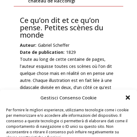
château de Racconigi
Ce qu’on dit et ce qu’on
pense. Petites scènes du
monde
Auteur:
Gabriel Scheffer
Date de publication:
1829
Toute au long de cette centaine de pages,
l’auteur esquisse toutes ces scènes où l’on dit
quelque chose mais en réalité on en pense une
autre. Chaque illustration est en fait liée à une
didascalie divisée en deux, d’un côté ce qu’est
dit, et de l’autre côté ce qu’a vraiment été
Gestisci Consenso Cookie
pensé. Par exemple, un neveu dit à son oncle : «
Que je suis donc enchanté, mon oncle, de vous
Per fornire le migliori esperienze, utilizziamo tecnologie come i cookie
voir rétabli », mais en réalité il pense: « Ça recule
per memorizzare e/o accedere alle informazioni del dispositivo. Il
consenso a queste tecnologie ci permetterà di elaborare dati come il
l’héritage ».
comportamento di navigazione o ID unici su questo sito. Non
acconsentire o ritirare il consenso può influire negativamente su
Combien ce qu’on dit est loin de ce qu’on