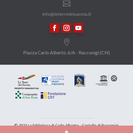

info@leterredeisavoia.it

Piazza Carlo Alberto, 6/A - Racconigi (CN)
© 2021 La biblioteca di Carlo Alberto - Castello di Racconigi
-
Tous les droits sont réservés
|
Politique de