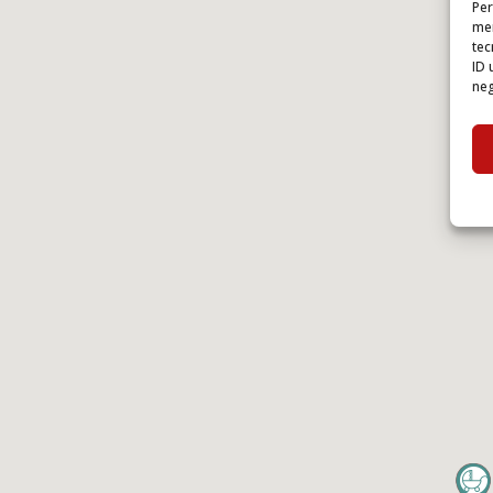
Per
mem
tec
ID 
neg