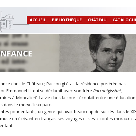
ACCUEIL
BIBLIOTHÈQUE
CHÂTEAU
CATALOGU
 ENFANCE
nfance dans le Château ; Racconigi était la résidence préférée pas
tor Emmanuel II, qui se déclarait avec son frère
Racconigissimi
,
raires à Moncalieri).La vie dans la cour s’écoulait entre une éducation
es dans le merveilleux parc.
contes pour enfants, un genre qui avait beaucoup de succès dans le XI
’amuse en écrivant en français ses voyages et ses « contes moraux »,
 enfants.