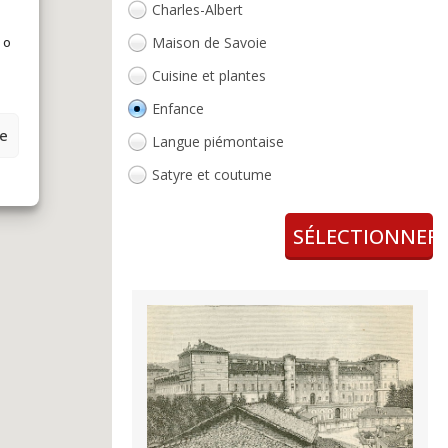
Charles-Albert
Maison de Savoie
 o
Cuisine et plantes
Enfance
ze
Langue piémontaise
Satyre et coutume
Voyages et lieux
SÉLECTIONNER