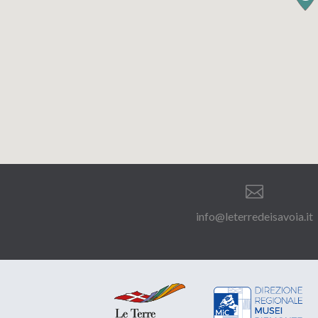

info@leterredeisavoia.it