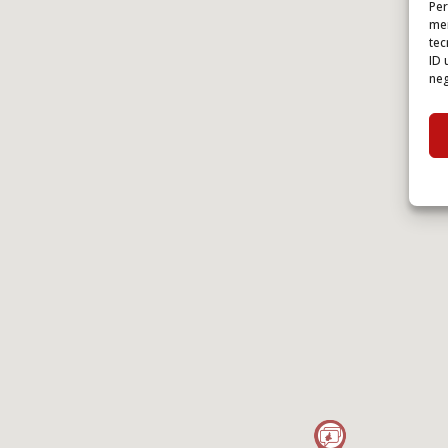
Per
mem
tec
ID 
neg