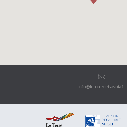

info@leterredeisavoia.it