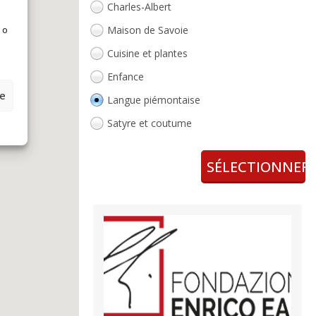
Charles-Albert
Maison de Savoie
 o
Cuisine et plantes
Enfance
ze
Langue piémontaise
Satyre et coutume
Voyages et lieux
SÉLECTIONNER