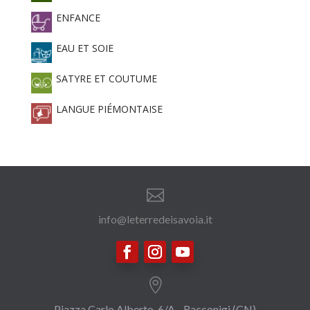
ENFANCE
EAU ET SOIE
SATYRE ET COUTUME
LANGUE PIÉMONTAISE

info@leterredeisavoia.it

Piazza Carlo Alberto, 6/A - Racconigi (CN)