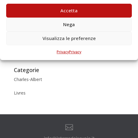
Emilio Comune Date de publication:1933 C’est...
Accetta
Articoli recenti
Nega
Charles- Albert de Savoie: lecteur et écrivain
Visualizza le preferenze
Archivi
Privacy
Privacy
juin 2018
Categorie
Charles-Albert
Livres

info@leterredeisavoia.it