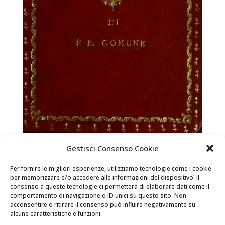
Gestisci Consenso Cookie
La prima cantica della Divina Commedia di
Dante Alighieri.
Per fornire le migliori esperienze, utilizziamo tecnologie come i cookie
per memorizzare e/o accedere alle informazioni del dispositivo. Il
Livres et territoire / Langue piémontaise  La version
consenso a queste tecnologie ci permetterà di elaborare dati come il
numérique du livre peut être trouvée dans la salle de
comportamento di navigazione o ID unici su questo sito. Non
lecture du château de Racconigi La prima cantica della
acconsentire o ritirare il consenso può influire negativamente su
alcune caratteristiche e funzioni.
Divina Commedia di Dante Alighieri. Auteur:Francesco