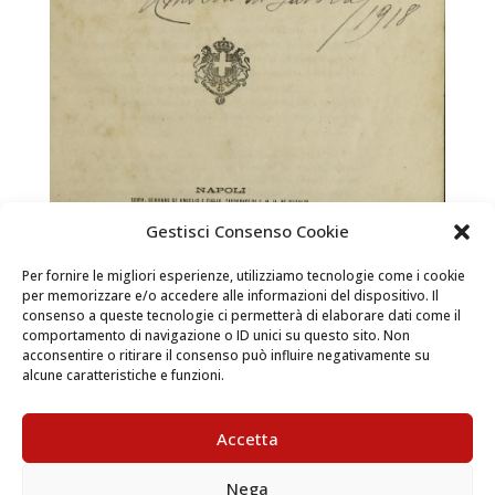
Gestisci Consenso Cookie
Per fornire le migliori esperienze, utilizziamo tecnologie come i cookie
per memorizzare e/o accedere alle informazioni del dispositivo. Il
consenso a queste tecnologie ci permetterà di elaborare dati come il
Ricerche storiche sulle Principesse di Casa
comportamento di navigazione o ID unici su questo sito. Non
Savoia
acconsentire o ritirare il consenso può influire negativamente su
alcune caratteristiche e funzioni.
Libri e territorio / Casa Savoia  La versione digitale
del libro si trova nella Sala di lettura del Castello di
Accetta
Racconigi Vai al percorso di visita Ricerche storiche
sulle Principesse di Casa Savoia Autore: Teodorico La
Nega