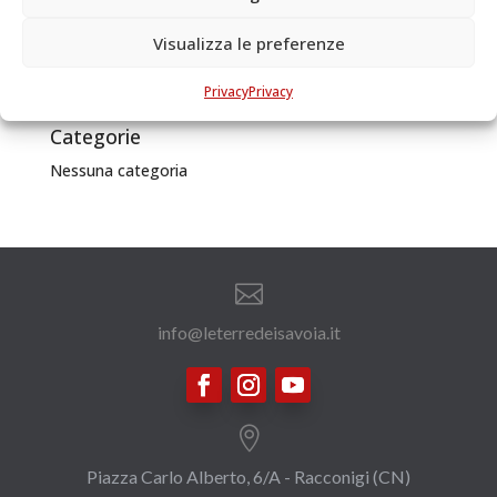
Valle Data di pubblicazione1849 Testo...
Visualizza le preferenze
Archivi
Privacy
Privacy
Categorie
Nessuna categoria

info@leterredeisavoia.it

Piazza Carlo Alberto, 6/A - Racconigi (CN)