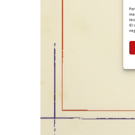
Per
mem
tec
ID 
neg