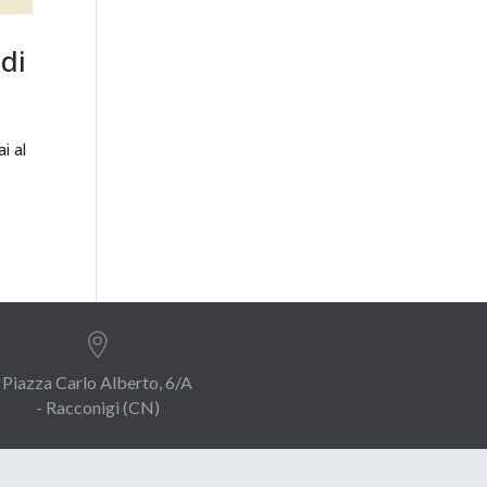
 di
ai al

Piazza Carlo Alberto, 6/A
- Racconigi (CN)