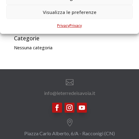
Valle Data di pubblicazione1849 Testo...
Visualizza le preferenze
Archivi
Privacy
Privacy
Categorie
Nessuna categoria

info@leterredeisavoia.it

Piazza Carlo Alberto, 6/A - Racconigi (CN)