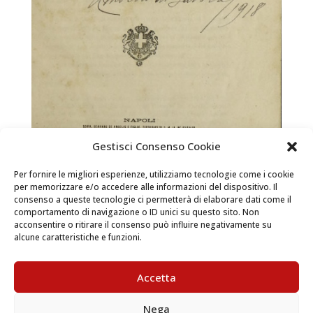
Gestisci Consenso Cookie
Per fornire le migliori esperienze, utilizziamo tecnologie come i cookie
per memorizzare e/o accedere alle informazioni del dispositivo. Il
consenso a queste tecnologie ci permetterà di elaborare dati come il
Ricerche storiche sulle Principesse di Casa
comportamento di navigazione o ID unici su questo sito. Non
Savoia
acconsentire o ritirare il consenso può influire negativamente su
alcune caratteristiche e funzioni.
Libri e territorio / Casa Savoia  La versione digitale
del libro si trova nella Sala di lettura del Castello di
Accetta
Racconigi Vai al percorso di visita Ricerche storiche
sulle Principesse di Casa Savoia Autore: Teodorico La
Nega