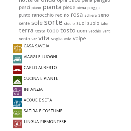
pianta
pesci
piede
piano
piena
pioggia
rosa
ranocchio
reo
seno
punto
rio
schiera
sorte
sole
suol
suolo
sente
stuolo
talor
terra
tosto
topo
uom
testa
vecchio
venti
vita
volpe
vento
voglia
ver
volo
CASA SAVOIA
VIAGGI E LUOGHI
CARLO ALBERTO
CUCINA E PIANTE
INFANZIA
ACQUE E SETA
SATIRA E COSTUME
LINGUA PIEMONTESE