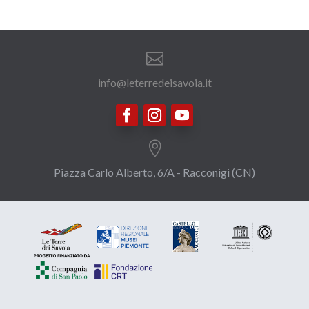

info@leterredeisavoia.it

Piazza Carlo Alberto, 6/A - Racconigi (CN)