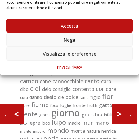
acconsentire o ritirare il consenso può influire negativamente su
alcune caratteristiche e funzioni.
Lo Scoglio, e il fulgido Diamante un dì
Sentiti furono parlar così:
Accetta
Scoglio. Io non son lucido, ma son gigante.
Diam. Ed io son piccolo, ma son brillante.
Nega
Il mondo è vario; e ognuno puote
Dirsi stimabile per la sua dote.
Visualizza le preferenze
Privacy
Privacy
bosco
albergo
alto
beltà
aspetto
bello
campo
canto
cane
cannocchiale
caro
ciel
cor
contento
core
cibo
cielo
consiglio
fior
desio
dolce
danno
die
figlio
cura
fame
fiume
gatto
fiore
foglie
fronte
frutti
foco
giorno
←
<
>
→
gente
granchio
giorni
infelice
lupo
man
lepre
mano
loco
madre
lato
mondo
morte
natura
nemica
mente
misero
onda
notte
pace
oli
opra
pena
periglio