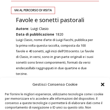
VAI AL PERCORSO DI VISITA
Favole e sonetti pastorali
Autore:
Luigi Clasio
Data di pubblicazione
1820
Luigi Clasio, nome d’arte di Luigi Fiacchi, pubblica per
la prima volta questa raccolta, composta da 100
favole e 40 sonetti, agli inizi dell’Ottocento. Le favole
di Clasio, in versi, sono in gran parte originali e i suoi
sonetti sono brevi componimenti, formati da versi
endecasillabi raggruppati in due quartine e due
terzine.
All’interno del libro si trovano favole come
Lo
Gestisci Consenso Cookie
Scoglio e il Diamante
o
Il Cannocchiale della
Speranza
, che hanno un chiaro intento morale.
Per fornire le migliori esperienze, utilizziamo tecnologie come i cookie
Mentre i sonetti sono dedicati all’esaltazione di
per memorizzare e/o accedere alle informazioni del dispositivo. Il
elementi della natura che richiamano la vita
consenso a queste tecnologie ci permetterà di elaborare dati come il
campestre.
comportamento di navigazione o ID unici su questo sito. Non