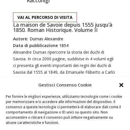
Racconigi
VAI AL PERCORSO DI VISITA
La maison de Savoie depuis 1555 jusqu’à
1850. Roman Historique. Volume II
Autore:
Dumas Alexandre
Data di pubblicazione
1854
Alexandre Dumas ripercorre la storia dei duchi di
Savoia. In circa 2000 pagine, suddivise in 4 volumi egli
ci presenta gli eventi importanti dei regni dei duchi di
Savoia dal 1555 al 1849, da Emanuele Filiberto a Carlo
Alberto. In questo volume Dumas continua a narrare le
Gestisci Consenso Cookie
vicende di Emanuele Filiberto e quelle del suo
successore Carlo Emanuele soprannominato il
Per fornire le migliori esperienze, utilizziamo tecnologie come i cookie
“Grande”.
per memorizzare e/o accedere alle informazioni del dispositivo. Il
consenso a queste tecnologie ci permetterà di elaborare dati come il
comportamento di navigazione o ID unici su questo sito. Non
Le 12 janvier 1.J62, comme l’avait prédit Léona, la
acconsentire o ritirare il consenso può influire negativamente su
princesse Marguerite accoucha heureusement, au
alcune caratteristiche e funzioni.
château de Rivoli, d’un prince qui
reçut
les noms de