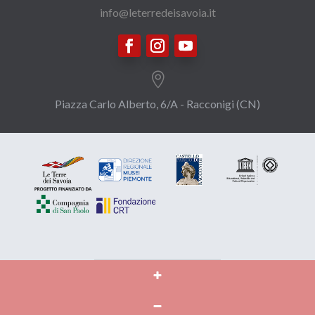
info@leterredeisavoia.it

Piazza Carlo Alberto, 6/A - Racconigi (CN)
© 2021 La biblioteca di Carlo Alberto - Castello di Racconigi
- Tutti i diritti sono riservati |
Privacy
|
Credits
|
Il progetto