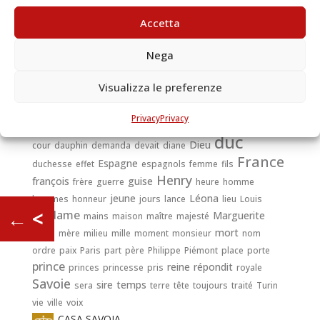
Charles Emmanuel, et qui régna cinquante ans.
Accetta
Nega
Emmanuel Philibert
ans
Ambroise
belle
Catherine
Charles
Visualizza le preferenze
cardinal
Charles Emmanuel
château
cher
Privacy
Privacy
connétable
cheval
chose
combat
comte
corps
côté
coup
duc
Dieu
cour
dauphin
demanda
devait
diane
France
Espagne
duchesse
effet
espagnols
femme
fils
Henry
françois
guise
frère
guerre
heure
homme
jeune
Léona
hommes
honneur
jours
lance
lieu
Louis
←
<
madame
Marguerite
mains
maison
maître
majesté
mort
Marie
mère
milieu
mille
moment
monsieur
nom
ordre
paix
Paris
part
père
Philippe
Piémont
place
porte
prince
reine
répondit
princes
princesse
pris
royale
Savoie
sire
temps
sera
terre
tête
toujours
traité
Turin
vie
ville
voix
CASA SAVOIA