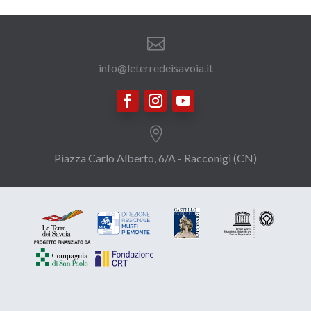

info@leterredeisavoia.it

Piazza Carlo Alberto, 6/A - Racconigi (CN)