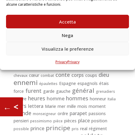
gli animi umani
alcune caratteristiche e funzioni.
Dans cette vie si courte, qui passe comme la fumée
poussée par le vent, dans cette vie où l’homme ne
Accetta
doit s’attendre qu’à souffrir, puisqu’il n’a été crée
que pour expier une faute,
pour se purifier;
Nega
Carlo Alberto
Visualizza le preferenze
Duc D ’Angoulême
1823
amico
artillerie
arme
Privacy
Privacy
Cadix
canal
Aubert
avions
autour
blessés
cause
conte
dieu
corps
cœur
coups
chevaux
combat
ennemi
Espagne
espagnols
étais
épaulettes
général
furent
force
garde
gauche
grenadiers
heures
hommes
homme
guerre
honneur
Italia
←
<
jours
lettera
Marie
mer
mille
mois
moment
monde
parapet
ordre
passions
monseigneur
place
pensieri
pièces
position
pessimismo
pièce
principe
prince
real
régiment
possible
pris