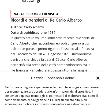
Racconigi
VAI AL PERCORSO DI VISITA
Ricordi e pensieri di Re Carlo Alberto
Autore:
Carlo Alberto
Data di pubblicazione
1937
In questo breve volume sono stati raccolti due scritti di
Carlo Alberto che raccontano episodi di guerra a cui
egli prese parte. Il primo riguarda l’assedio alla fortezza
del Trocadero del 30 – 31 agosto 1823, sull’omonima
penisola che chiude la baia di Cádice. Carlo Alberto
partecipò alla presa della città come volontario tra le
file francesi. Per celebrare questa vittoria la moglie
regina Maria Teresa fece erigere all’interno del parco
Gestisci Consenso Cookie
del Castello di Racconigi il monumento del Trocadero
dedicato allo”sposo amato”.
Per fornire le migliori esperienze, utilizziamo tecnologie come i cookie
per memorizzare e/o accedere alle informazioni del dispositivo. Il
Il secondo scritto è una riflessione del Re di Sardegna
consenso a queste tecnologie ci permetterà di elaborare dati come il
comportamento di navigazione o ID unici su questo sito. Non
sulla guerra e di come i conflitti influenzano e mutano
acconsentire o ritirare il consenso può influire negativamente su