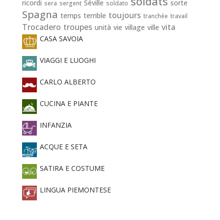
soldats
ricordi
Séville
sorte
sera
sergent
soldato
Spagna
toujours
temps
terrible
tranchée
travail
Trocadero
troupes
vita
unità
vie
village
ville
CASA SAVOIA
VIAGGI E LUOGHI
CARLO ALBERTO
CUCINA E PIANTE
INFANZIA
ACQUE E SETA
SATIRA E COSTUME
LINGUA PIEMONTESE