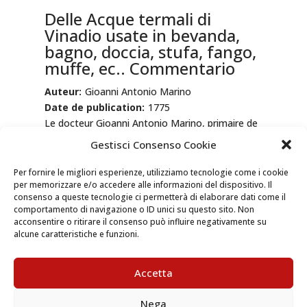
Delle Acque termali di
Vinadio usate in bevanda,
bagno, doccia, stufa, fango,
muffe, ec.. Commentario
Auteur:
Gioanni Antonio Marino
Date de publication:
1775
Le docteur Gioanni Antonio Marino, primaire de
l’hôpital de la SS. Annunziata de Savigliano, était
Gestisci Consenso Cookie
beaucoup intéressé aux propriétés
thérapeutiques des eaux thermales de Vinadio,
Per fornire le migliori esperienze, utilizziamo tecnologie come i cookie
per memorizzare e/o accedere alle informazioni del dispositivo. Il
qui avaient été étudiées et testées déjà à partir
consenso a queste tecnologie ci permetterà di elaborare dati come il
du XVI siècle. Le docteur analyse les bénéfices
comportamento di navigazione o ID unici su questo sito. Non
et les dommages de l’usage, ou abuse, des
acconsentire o ritirare il consenso può influire negativamente su
eaux minérales de roche. Les bains de Vinadio
alcune caratteristiche e funzioni.
incluent huit sources d’eau chaude et minérale,
et des autres sources plus petites. Dans le livre
Accetta
on mention des « usines de bain », c’est à dire
des habitations qui accueillaient ceux qui allaient
Nega