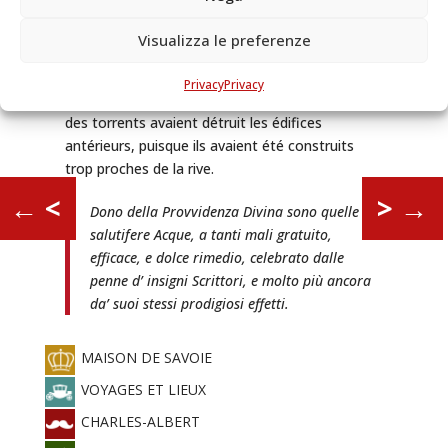
aux bains thermaux. Dans son traité, Marino
décrit avec beaucoup de détailles la plus
Visualizza le preferenze
ancienne « usine » de Vinadio, construite par
Gian Giacomo Giavelli, docteur de Médecine à
Privacy
Privacy
l’Université de Turin. Les inondations fréquentes
des torrents avaient détruit les édifices
antérieurs, puisque ils avaient été construits
trop proches de la rive.
←
<
>
→
Dono della Provvidenza Divina sono quelle
salutifere Acque, a tanti mali gratuito,
efficace, e dolce rimedio, celebrato dalle
penne d’ insigni Scrittori, e molto più ancora
da’ suoi stessi prodigiosi effetti.
MAISON DE SAVOIE
VOYAGES ET LIEUX
CHARLES-ALBERT