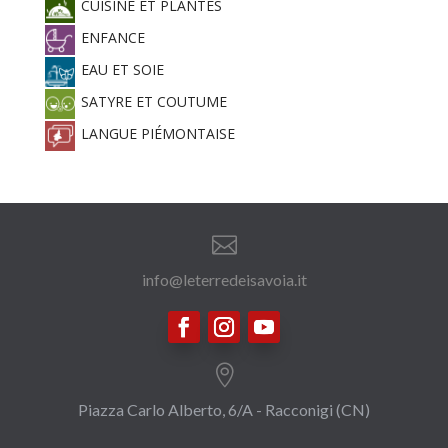
CUISINE ET PLANTES
ENFANCE
EAU ET SOIE
SATYRE ET COUTUME
LANGUE PIÉMONTAISE

info@leterredeisavoia.it

Piazza Carlo Alberto, 6/A - Racconigi (CN)