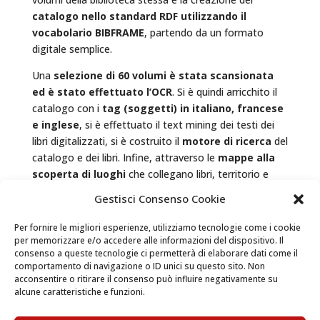
catalogo nello standard RDF utilizzando il
vocabolario BIBFRAME
, partendo da un formato
digitale semplice.
Una
selezione di 60 volumi è stata scansionata
ed è stato effettuato l’OCR
. Si è quindi arricchito il
catalogo con i
tag (soggetti) in italiano, francese
e inglese
, si è effettuato il text mining dei testi dei
libri digitalizzati, si è costruito il
motore di ricerca
del
catalogo e dei libri. Infine, attraverso le
mappe alla
scoperta di luoghi
che collegano libri, territorio e
temi di lettura, si è realizzato un nuovo modo di
Gestisci Consenso Cookie
ripercorrere i momenti che hanno fatto la storia
privata e pubblica di un Re.
Per fornire le migliori esperienze, utilizziamo tecnologie come i cookie
per memorizzare e/o accedere alle informazioni del dispositivo. Il
Il sito web è stato progettato per far scoprire non
consenso a queste tecnologie ci permetterà di elaborare dati come il
solo i libri, ma anche i luoghi di cui parlano i libri o con
comportamento di navigazione o ID unici su questo sito. Non
acconsentire o ritirare il consenso può influire negativamente su
cui, attraverso la storia e i personaggi, si creano
alcune caratteristiche e funzioni.
connessioni con il territorio locale attraverso delle
mappe interattive. Sono stati creati
8 percorsi di