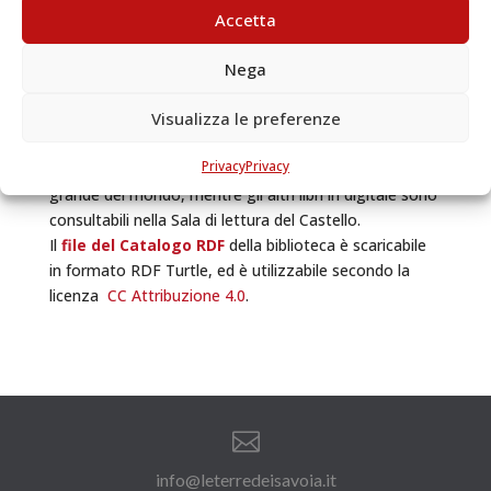
lettura
: Carlo Alberto, Casa Savoia, Infanzia, Viaggi e
Accetta
luoghi, Satira e costume, Acqua e seta, Piante e
Nega
cucina e Lingua Piemontese che accompagnano il
visitatore attraverso la scoperta di quello che
Visualizza le preferenze
leggevano Carlo Alberto, Vittorio Emanuele e tutti i
frequentatori di questo piccolo studiolo. 20 libri sono
Privacy
Privacy
stati caricati su Archive.org, la biblioteca virtuale più
grande del mondo, mentre gli altri libri in digitale sono
consultabili nella Sala di lettura del Castello.
Il
file del Catalogo RDF
della biblioteca è scaricabile
in formato RDF Turtle, ed è utilizzabile secondo la
licenza
CC Attribuzione 4.0
.

info@leterredeisavoia.it