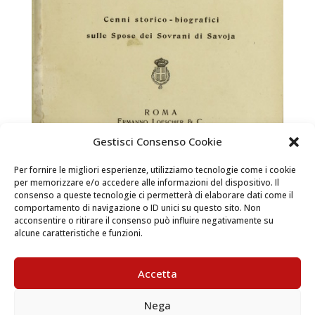
Gestisci Consenso Cookie
Per fornire le migliori esperienze, utilizziamo tecnologie come i cookie
per memorizzare e/o accedere alle informazioni del dispositivo. Il
consenso a queste tecnologie ci permetterà di elaborare dati come il
comportamento di navigazione o ID unici su questo sito. Non
Sabaudae Mulieres
acconsentire o ritirare il consenso può influire negativamente su
alcune caratteristiche e funzioni.
Libri e territorio / Casa Savoia  La versione digitale
del libro si trova nella Sala di lettura del Castello di
Accetta
Racconigi Vai al percorso di visita Sabaudae Mulieres
Autore: Severino Attilj Data di pubblicazione1849
Nega
L’autore dedica alla regina Elena, consorte...