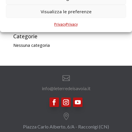
Autore: Alexandre Dumas Data di...
Visualizza le preferenze
Archivi
Privacy
Privacy
Categorie
Nessuna categoria

info@leterredeisavoia.it

Piazza Carlo Alberto, 6/A - Racconigi (CN)