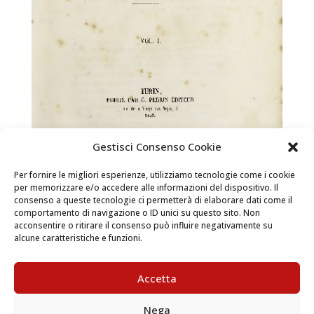
Gestisci Consenso Cookie
Per fornire le migliori esperienze, utilizziamo tecnologie come i cookie
per memorizzare e/o accedere alle informazioni del dispositivo. Il
consenso a queste tecnologie ci permetterà di elaborare dati come il
La maison de Savoie depuis 1555 jusqu’à 1850.
comportamento di navigazione o ID unici su questo sito. Non
Roman Historique, Volume I
acconsentire o ritirare il consenso può influire negativamente su
alcune caratteristiche e funzioni.
Libri e territorio / Casa Savoia  La versione digitale
del libro si trova nella Sala di lettura del Castello di
Accetta
Racconigi Vai al percorso di visita La maison de Savoie
depuis 1555 jusqu’à 1850. Roman Historique, Volume I
Nega