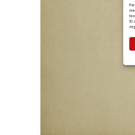
Per
mem
tec
ID 
neg