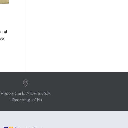
ai al
eve

Piazza Carlo Alberto, 6/A
- Racconigi (CN)