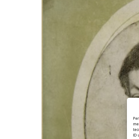
Per
mem
tec
ID 