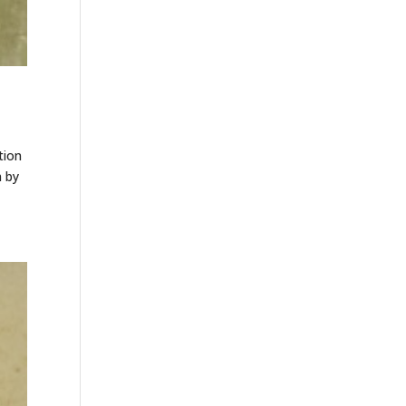
tion
n by